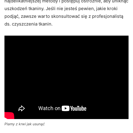
najdelikatniejszej metody i postępuj ostrożnie, aby uniknąć
uszkodzeń tkaniny. Jeśli nie jesteś pewien, jakie kroki
podjąć, zawsze warto skonsultować się z profesjonalistą
ds. czyszczenia tkanin.
Plamy z krwi jak usunąć