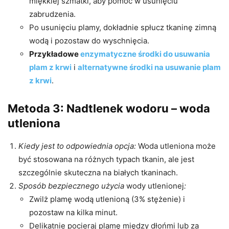
miękkiej szmatki, aby pomóc w usunięciu
zabrudzenia.
Po usunięciu plamy, dokładnie spłucz tkaninę zimną
wodą i pozostaw do wyschnięcia.
Przykładowe
enzymatyczne środki do usuwania
plam z krwi
i
alternatywne środki na usuwanie plam
z krwi
.
Metoda 3: Nadtlenek wodoru
–
woda
utleniona
Kiedy jest to odpowiednia opcja:
Woda utleniona może
być stosowana na różnych typach tkanin, ale jest
szczególnie skuteczna na białych tkaninach.
Sposób bezpiecznego użycia
wody utlenionej
:
Zwilż plamę wodą utlenioną (3% stężenie) i
pozostaw na kilka minut.
Delikatnie pocieraj plamę między dłońmi lub za